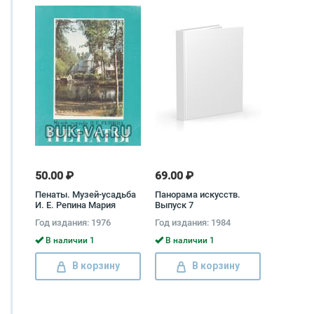
50.00 ₽
69.00 ₽
Пенаты. Музей-усадьба
Панорама искусств.
И. Е. Репина Мария
Выпуск 7
Карпенко, Елена
Год издания: 1976
Год издания: 1984
Кириллина, Елена
Левенфиш, Галина
В наличии 1
В наличии 1
Прибульская
В корзину
В корзину