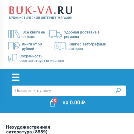
Menu
×
О
Все книги на
Удобная доставка в
нас
складе
регионы
Доставка
Книги от 50
Книги с автографами
рублей
авторов
Оплата
Сохранность
соответствует описанию
0
на
0.00
₽
Нехудожественная
литература
(8589)