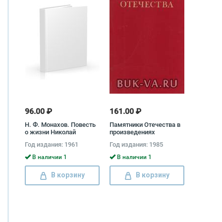
96.00 ₽
161.00 ₽
Н. Ф. Монахов. Повесть
Памятники Отечества в
о жизни Николай
произведениях
Монахов
художников Российской
Год издания: 1961
Год издания: 1985
Федерации. Альбом
В наличии 1
В наличии 1
В корзину
В корзину