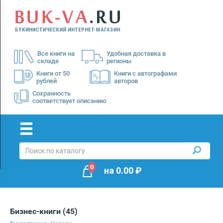
Menu
×
О
Все книги на
Удобная доставка в
нас
складе
регионы
Доставка
Книги от 50
Книги с автографами
рублей
авторов
Оплата
Сохранность
соответствует описанию
0
на
0.00
₽
Бизнес-книги
(45)