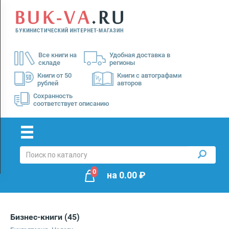
Menu
×
О
Все книги на
Удобная доставка в
нас
складе
регионы
Доставка
Книги от 50
Книги с автографами
рублей
авторов
Оплата
Сохранность
соответствует описанию
0
на
0.00
₽
Бизнес-книги
(45)