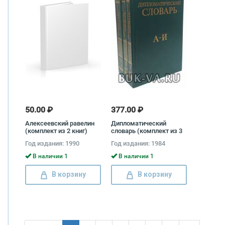
50.00 ₽
377.00 ₽
Алексеевский равелин
Дипломатический
(комплект из 2 книг)
словарь (комплект из 3
Павел Щеголев, Михаил
книг)
Год издания: 1990
Год издания: 1984
Бакунин, Михаил
Бестужев, Борис
В наличии 1
В наличии 1
Модзалевский, П.
Поливанов
В корзину
В корзину