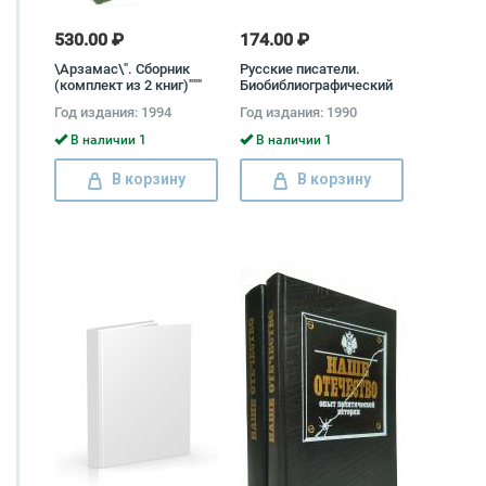
530.00 ₽
174.00 ₽
\Арзамас\". Сборник
Русские писатели.
(комплект из 2 книг)"""
Биобиблиографический
словарь (комплект из 2
Год издания: 1994
Год издания: 1990
книг)
В наличии 1
В наличии 1
В корзину
В корзину