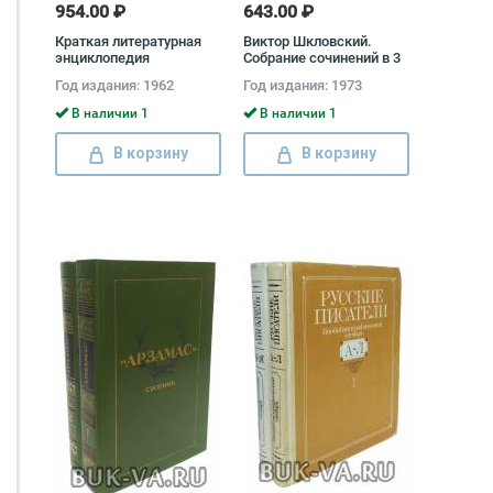
954.00 ₽
643.00 ₽
Краткая литературная
Виктор Шкловский.
энциклопедия
Собрание сочинений в 3
(комплект из 9 книг)
томах (комплект)
Год издания: 1962
Год издания: 1973
Виктор Шкловский
В наличии 1
В наличии 1
В корзину
В корзину