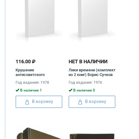
116.00 ₽
НЕТ В НАЛИЧИИ
Крушение
Лики времени (комплект
антисоветского
из 2 книг) Борис Сучков
подполья в СССР
Год издания: 1978
Год издания: 1976
(комплект из 2 книг)
Давид Голинков
В наличии 1
В наличии 0
В корзину
В корзину