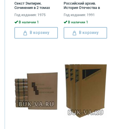
Секст Эмпирик.
Российский архив.
Сочинения в 2 томах
История Отечества в
(комплект) Секст
свидетельствах и
Год издания: 1975
Год издания: 1991
Эмпирик
документах XVIII - XX вв.
Выпуски I - III (комплект
В наличии 1
В наличии 1
из 2 книг)
В корзину
В корзину