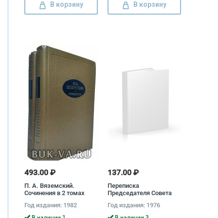
В корзину
В корзину
493.00 ₽
137.00 ₽
П. А. Вяземский.
Переписка
Сочинения в 2 томах
Председателя Совета
(комплект) Петр
Министров СССР с
Год издания: 1982
Год издания: 1976
Вяземский
Президентами США и
Премьер-министрами
В наличии 1
В наличии 3