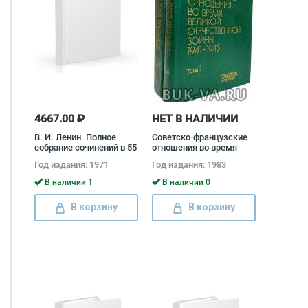
4667.00 ₽
НЕТ В НАЛИЧИИ
В. И. Ленин. Полное
Советско-французские
собрание сочинений в 55
отношения во время
томах (комплект)
Великой Отечественной
Год издания: 1971
Год издания: 1983
Владимир Ленин
войны 1941 - 1945
(комплект из 2 книг)
В наличии 1
В наличии 0
В корзину
В корзину