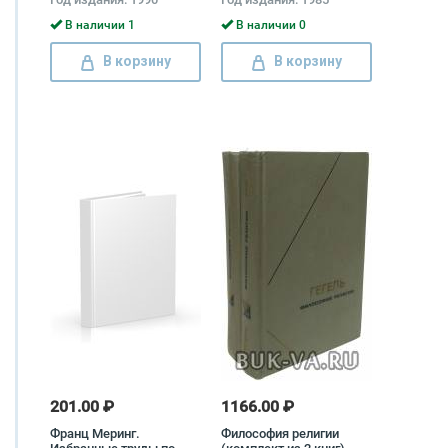
(комплект из 3 книг)
Георгий Жуков
В наличии 1
В наличии 0
В корзину
В корзину
201.00 ₽
1166.00 ₽
Франц Меринг.
Философия религии