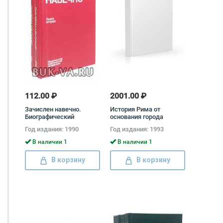
112.00 ₽
2001.00 ₽
Зачислен навечно.
История Рима от
Биографический
основания города
справочник (комплект
(комплект из 3 книг) Тит
Год издания: 1990
Год издания: 1993
из 2 книг) Алексей
Ливий
Зайцев, Иван Рощин,
В наличии 1
В наличии 1
Валентин Соловьев
В корзину
В корзину