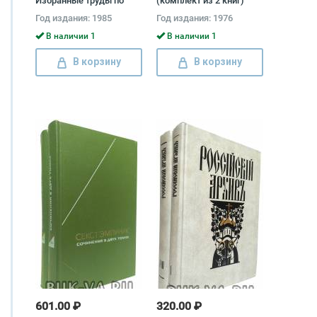
Избранные труды по
(комплект из 2 книг)
эстетике (комплект из 2
Георг Вильгельм
Год издания: 1985
Год издания: 1976
книг) Франц Меринг
Фридрих Гегель
В наличии 1
В наличии 1
В корзину
В корзину
601.00 ₽
320.00 ₽