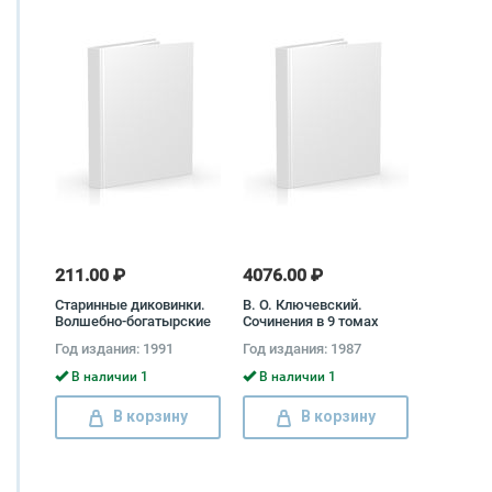
211.00 ₽
4076.00 ₽
Старинные диковинки.
В. О. Ключевский.
Волшебно-богатырские
Сочинения в 9 томах
повести XVIII века
(комплект) Василий
Год издания: 1991
Год издания: 1987
(комплект из 2 книг)
Ключевский
Михаил Чулков
В наличии 1
В наличии 1
В корзину
В корзину