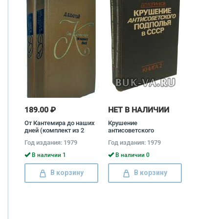
189.00 ₽
НЕТ В НАЛИЧИИ
От Кантемира до наших
Крушение
дней (комплект из 2
антисоветского
книг) Дмитрий Благой
подполья в СССР
Год издания: 1979
Год издания: 1979
(комплект из 2 книг)
Давид Голинков
В наличии 1
В наличии 0
В корзину
В корзину