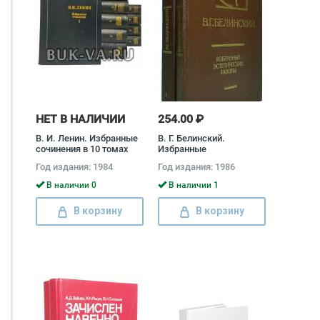
НЕТ В НАЛИЧИИ
254.00 ₽
В. И. Ленин. Избранные
В. Г. Белинский.
сочинения в 10 томах
Избранные
(комплект из 11 книг)
эстетические работы
Год издания: 1984
Год издания: 1986
Владимир Ленин
(комплект из 2 книг)
Виссарион Белинский
В наличии 0
В наличии 1
В корзину
В корзину