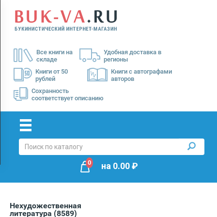
Menu
×
О
Все книги на
Удобная доставка в
нас
складе
регионы
Доставка
Книги от 50
Книги с автографами
рублей
авторов
Оплата
Сохранность
соответствует описанию
0
на
0.00
₽
Нехудожественная
литература
(8589)