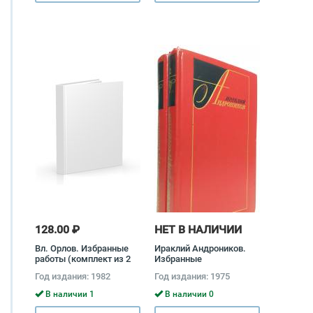
128.00 ₽
НЕТ В НАЛИЧИИ
Вл. Орлов. Избранные
Ираклий Андроников.
работы (комплект из 2
Избранные
книг) Владимир Орлов
произведения в 2 томах
Год издания: 1982
Год издания: 1975
(комплект) Ираклий
Андроников
В наличии 1
В наличии 0