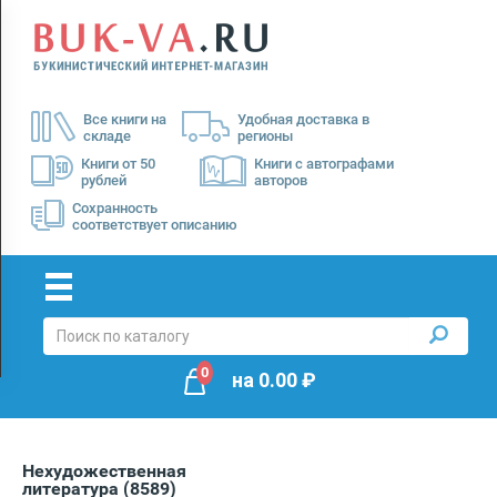
Menu
×
О
Все книги на
Удобная доставка в
нас
складе
регионы
Доставка
Книги от 50
Книги с автографами
рублей
авторов
Оплата
Сохранность
соответствует описанию
0
на
0.00
₽
Нехудожественная
литература
(8589)