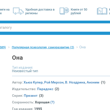
ниги на
Удобная доставка в
Книги от 50
е
регионы
рублей
Она
589)
Популярная психология, саморазвитие
(2)
Она
Тип издания:
Неизвестый тип
Автор:
Хьюз Купер, Рой Мерсон, В. Ноздрина, Аноним
(1)
Издательство:
Парадокс
(2)
Серия:
Презент
(3)
Сохранность:
Хорошая
(?)
Год издания:
1995