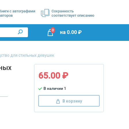
Книги с автографами
Сохранность
авторов
соответствует описанию
0
на
0.00
₽
дство для стильных девушек
ьных
65.00 ₽
В наличии 1
В корзину