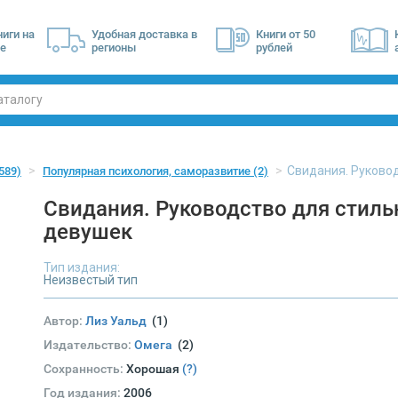
ниги на
Удобная доставка в
Книги от 50
е
регионы
рублей
Свидания. Руково
589)
Популярная психология, саморазвитие
(2)
Свидания. Руководство для стил
девушек
Тип издания:
Неизвестый тип
Автор:
Лиз Уальд
(1)
Издательство:
Омега
(2)
Сохранность:
Хорошая
(?)
Год издания:
2006