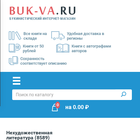
Menu
×
О
Все книги на
Удобная доставка в
нас
складе
регионы
Доставка
Книги от 50
Книги с автографами
рублей
авторов
Оплата
Сохранность
соответствует описанию
0
на
0.00
₽
Нехудожественная
литература
(8589)