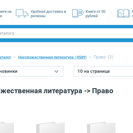
ниги на
Удобная доставка в
Книги от 50
е
регионы
рублей
Право
(3)
аталог
Нехудожественная литература
(8589)
 новинки
10 на странице
жественная литература -> Право