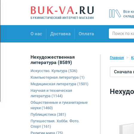
Menu
Все к
×
склад
О нас
О нас
Доставка
Оплата
Доставка
Оплата
Нехудожественная
Главная
К
литература
(8589)
Искусство. Культура
(536)
Сначала
Компьютерная литература
(1)
Медицинская литература
(1501)
Нехудо
Научная и техническая
литература
(1144)
Общественные и гуманитарные
науки
(1460)
Публицистика
(381)
Путешествия. Хобби. Фото.
Спорт
(161)
Религии мира
(75)