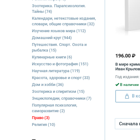
Эзотерика. Парапсихология.
Тайны
(74)
Календари, нетекстовые издания,
словари, общие справочники
(32)
Изучение языков мира
(112)
Домашний круг
(944)
Путешествия. Спорт. Охота и
рыбалка
(15)
196.00 ₽
Кулинарные книги
(6)
Искусство и фотография
(151)
В мире крим
Иван Крылов
Научная литература
(119)
Год издания:
Красота, здоровье и спорт
(33)
Дом и хобби
(36)
В наличии 
Эзотерика и спиритизм
(15)
В к
Энциклопедии, справочники
(7)
Популярная психология,
саморазвитие
(2)
Право
(3)
Сначала
Религия
(10)