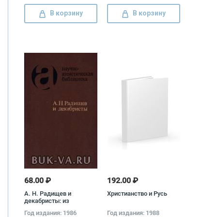
В корзину
В корзину
68.00 ₽
192.00 ₽
А. Н. Радищев и
Христианство и Русь
декабристы: из
атеистического
Год издания: 1986
Год издания: 1988
наследия первых