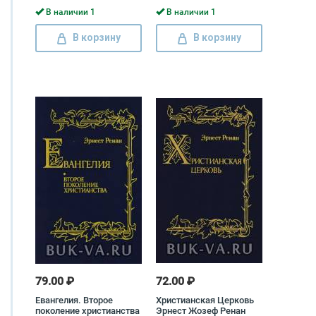
русских
В наличии 1
В наличии 1
революционеров
Александр Радищев,
В корзину
В корзину
Владимир Раевский, А.
Барятинский
79.00 ₽
72.00 ₽
Евангелия. Второе
Христианская Церковь
поколение христианства
Эрнест Жозеф Ренан