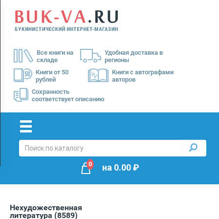
Menu
×
О
Все книги на
Удобная доставка в
нас
складе
регионы
Доставка
Книги от 50
Книги с автографами
рублей
авторов
Оплата
Сохранность
соответствует описанию
0
на
0.00
₽
Нехудожественная
литература
(8589)