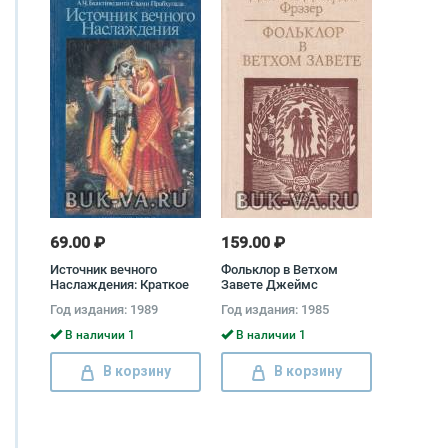
69.00 ₽
159.00 ₽
Источник вечного
Фольклор в Ветхом
Наслаждения: Краткое
Завете Джеймс
изложение Песни
Джордж Фрэзер
Год издания: 1989
Год издания: 1985
десятой Шримад-
Бхагаватам Абхай
В наличии 1
В наличии 1
Чаранаравинда
Бхактиведанта Свами
В корзину
В корзину
Прабхупада