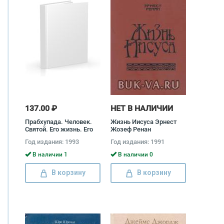
137.00 ₽
НЕТ В НАЛИЧИИ
Прабхупада. Человек.
Жизнь Иисуса Эрнест
Святой. Его жизнь. Его
Жозеф Ренан
наследие Сатсварупа
Год издания: 1993
Год издания: 1991
дас Госвами
В наличии 1
В наличии 0
В корзину
В корзину