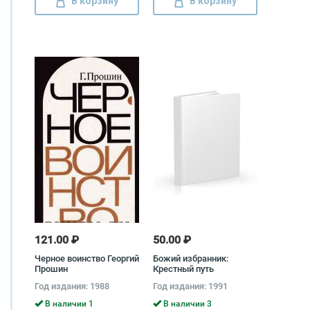
В корзину
В корзину
121.00 ₽
50.00 ₽
Черное воинство Георгий
Божий избранник:
Прошин
Крестный путь
Святителя Тихона,
Год издания: 1988
Год издания: 1991
Патриарха Московского
и всея России
В наличии 1
В наличии 3