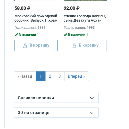
58.00 ₽
92.00 ₽
Московский приходской
Учение Господа Капилы,
сборник. Выпуск 1. Храм
сына Девахути Абхай
Николая Чудотворца в
Чаранаравинда
Год издания: 1991
Год издания: 1993
Кленниках
Бхактиведанта Свами
Прабхупада
В наличии 1
В наличии 1
В корзину
В корзину
« Назад
1
2
3
Вперед »
Сначала новинки
30 на странице