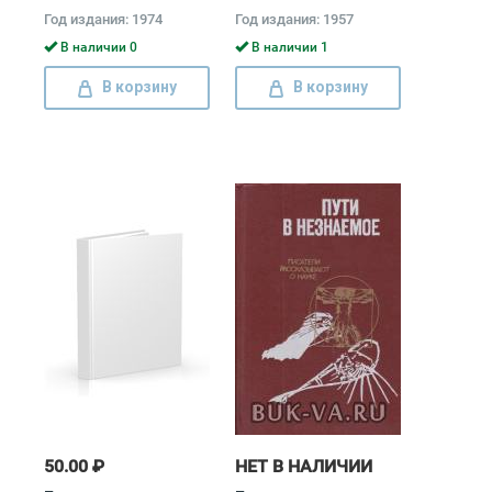
Н. П. Огарева (комплект
Год издания: 1974
Год издания: 1957
из 4 книг) Александр
Герцен, Николай Огарев
В наличии 0
В наличии 1
В корзину
В корзину
50.00 ₽
НЕТ В НАЛИЧИИ