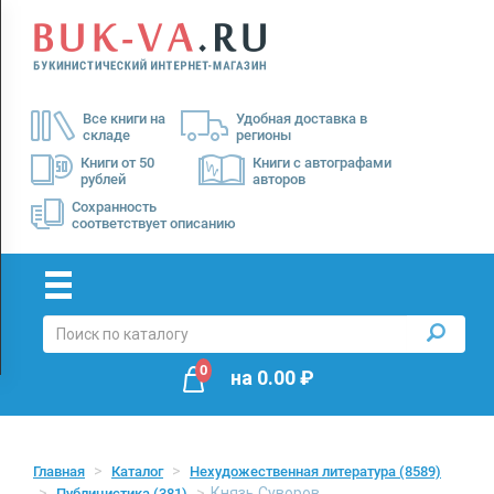
Menu
×
О
Все книги на
Удобная доставка в
нас
складе
регионы
Доставка
Книги от 50
Книги с автографами
рублей
авторов
Оплата
Сохранность
соответствует описанию
0
на
0.00
₽
Главная
Каталог
Нехудожественная литература
(8589)
Князь Суворов
Публицистика
(381)