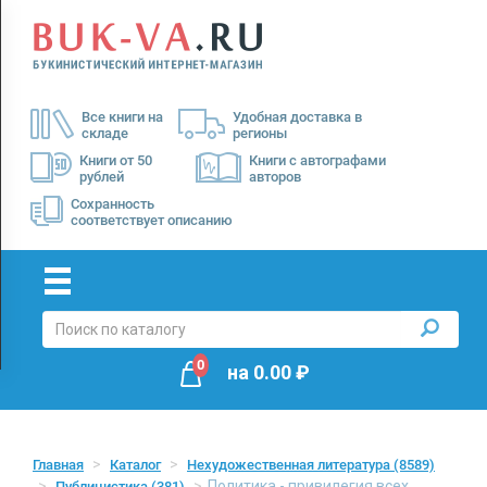
Menu
×
О
Все книги на
Удобная доставка в
нас
складе
регионы
Доставка
Книги от 50
Книги с автографами
рублей
авторов
Оплата
Сохранность
соответствует описанию
0
на
0.00
₽
Главная
Каталог
Нехудожественная литература
(8589)
Политика - привилегия всех
Публицистика
(381)