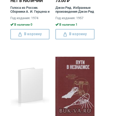
НЕТ В НАЛИЧИИ
73.00 ₽
Голоса из России.
Джон Рид. Избранные
Сборники А. И. Герцена и
произведения Джон Рид
Н. П. Огарева (комплект
Год издания: 1974
Год издания: 1957
из 4 книг) Александр
Герцен, Николай Огарев
В наличии 0
В наличии 1
В корзину
В корзину