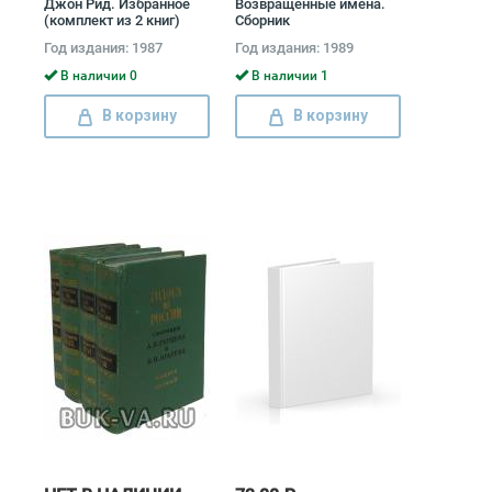
Джон Рид. Избранное
Возвращенные имена.
(комплект из 2 книг)
Сборник
Джон Рид
публицистических
Год издания: 1987
Год издания: 1989
статей (комплект из 2
книг)
В наличии 0
В наличии 1
В корзину
В корзину