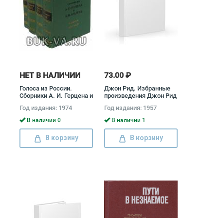
НЕТ В НАЛИЧИИ
73.00 ₽
Голоса из России.
Джон Рид. Избранные
Сборники А. И. Герцена и
произведения Джон Рид
Н. П. Огарева (комплект
Год издания: 1974
Год издания: 1957
из 4 книг) Александр
Герцен, Николай Огарев
В наличии 0
В наличии 1
В корзину
В корзину