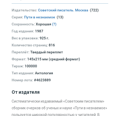
Издательство:
Советский писатель. Москва
(722)
Серия:
Пути в незнаемое
(13)
Сохранность:
Хорошая
(?)
Год издания:
1987
Вес в упаковке:
925 г.
Количество страниц:
816
Переплёт:
Твердый переплет
Формат:
145х215 мм (средний формат)
Тираж:
100000
Тип издания:
Антология
Номер лота:
#4623889
От издателя
Систематически издаваемый «Советским писателем»
сборник очерков об ученых и науке «Пути в незнаемое»
пользуется широкой популярностью у читателей. В