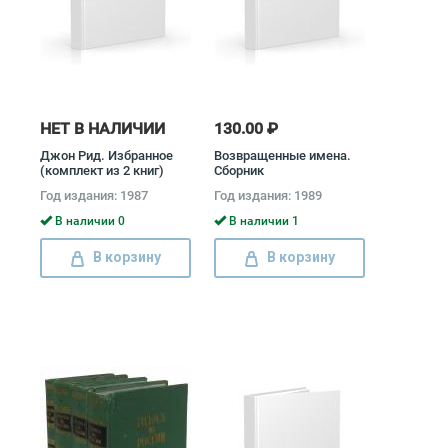
НЕТ В НАЛИЧИИ
130.00 ₽
Джон Рид. Избранное
Возвращенные имена.
(комплект из 2 книг)
Сборник
Джон Рид
публицистических
Год издания: 1987
Год издания: 1989
статей (комплект из 2
книг)
В наличии 0
В наличии 1
В корзину
В корзину