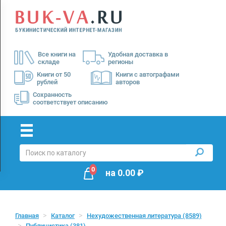
Menu
×
О
Все книги на
Удобная доставка в
нас
складе
регионы
Доставка
Книги от 50
Книги с автографами
рублей
авторов
Оплата
Сохранность
соответствует описанию
0
на
0.00
₽
Главная
Каталог
Нехудожественная литература
(8589)
Публицистика
(381)