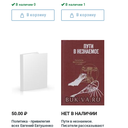
Герцен, Николай Огарев
В наличии 0
В наличии 1
В корзину
В корзину
50.00 ₽
НЕТ В НАЛИЧИИ
Политика - привилегия
Пути в незнаемое.
всех Евгений Евтушенко
Писатели рассказывают