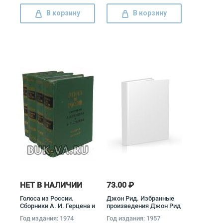
В корзину
В корзину
НЕТ В НАЛИЧИИ
73.00 ₽
Голоса из России.
Джон Рид. Избранные
Сборники А. И. Герцена и
произведения Джон Рид
Н. П. Огарева (комплект
Год издания: 1974
Год издания: 1957
из 4 книг) Александр