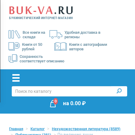
Menu
×
О
Все книги на
Удобная доставка в
нас
складе
регионы
Доставка
Книги от 50
Книги с автографами
рублей
авторов
Оплата
Сохранность
соответствует описанию
0
на
0.00
₽
Главная
Каталог
Нехудожественная литература
(8589)
По велению души
Публицистика
(381)