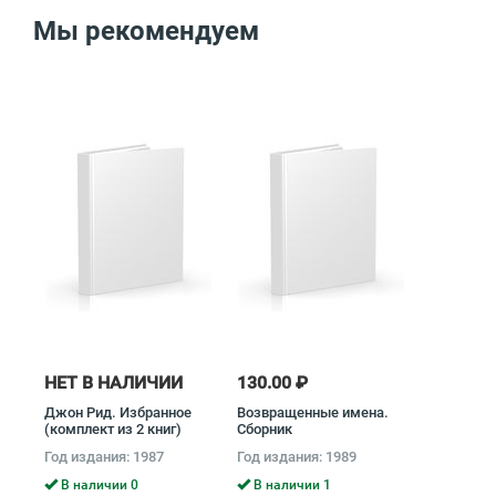
Мы рекомендуем
НЕТ В НАЛИЧИИ
130.00 ₽
Джон Рид. Избранное
Возвращенные имена.
(комплект из 2 книг)
Сборник
Джон Рид
публицистических
Год издания: 1987
Год издания: 1989
статей (комплект из 2
книг)
В наличии 0
В наличии 1