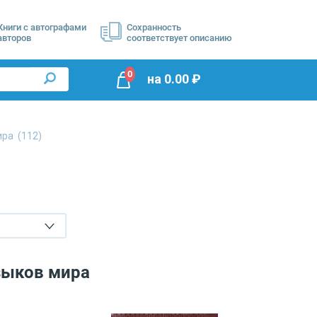
Книги с автографами
Сохранность
авторов
соответствует описанию
0
на
0.00
₽
мира
(112)
зыков мира