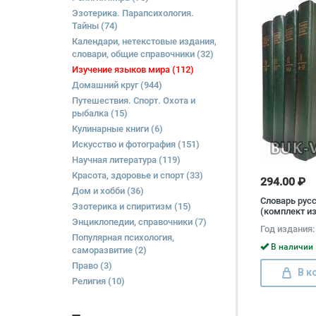
Эзотерика. Парапсихология.
Тайны
(74)
Календари, нетекстовые издания,
словари, общие справочники
(32)
Изучение языков мира
(112)
Домашний круг
(944)
Путешествия. Спорт. Охота и
рыбалка
(15)
Кулинарные книги
(6)
Искусство и фотография
(151)
Научная литература
(119)
Красота, здоровье и спорт
(33)
294.00 ₽
Дом и хобби
(36)
Словарь рус
Эзотерика и спиритизм
(15)
(комплект из
Энциклопедии, справочники
(7)
Год издания:
Популярная психология,
В наличии 
саморазвитие
(2)
Право
(3)
В к
Религия
(10)