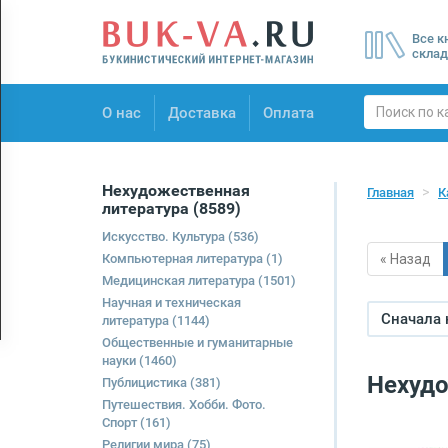
Menu
Все к
×
склад
О нас
О нас
Доставка
Оплата
Доставка
Оплата
Нехудожественная
Главная
К
литература
(8589)
Искусство. Культура
(536)
Компьютерная литература
(1)
« Назад
Медицинская литература
(1501)
Научная и техническая
Сначала
литература
(1144)
Общественные и гуманитарные
науки
(1460)
Нехудо
Публицистика
(381)
Путешествия. Хобби. Фото.
Спорт
(161)
Религии мира
(75)