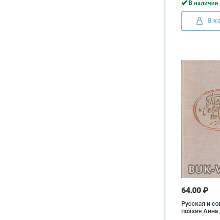
В наличии 
В к
64.00 ₽
Русская и со
поэзия Анна
Ирина Рудак