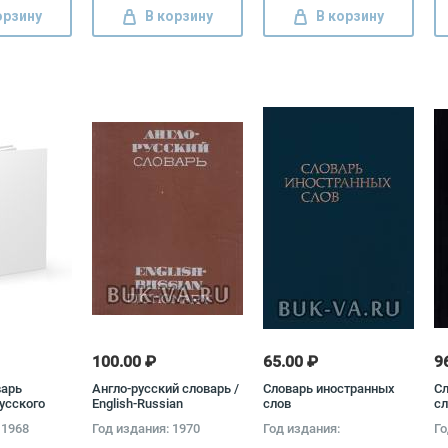
орзину
В корзину
В корзину
100.00 ₽
65.00 ₽
9
варь
Англо-русский словарь /
Словарь иностранных
Сл
усского
English-Russian
слов
сл
аботников
Dictionary
 1968
Год издания: 1970
Год издания:
Го