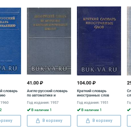
41.00 ₽
104.00 ₽
2
ий словарь
Англо-русский словарь
Краткий словарь
Сл
нию
по автоматике и
иностранных слов
сл
контрольно-
 1960
Год издания: 1957
Год издания: 1951
Го
измерительным
приборам
2
В наличии 1
В наличии 1
орзину
В корзину
В корзину