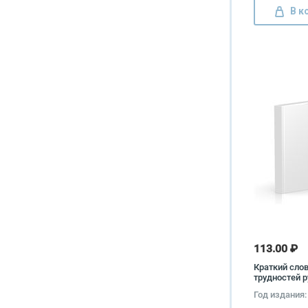
В к
113.00 ₽
Краткий сло
трудностей р
языка для р
Год издания:
печати