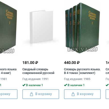
181.00 ₽
440.00 ₽
1
ского языка
Сводный словарь
Словарь русского языка.
Сл
 4 книг)
современной русской
В 4 томах (комплект)
сл
лексики (комплект из 2
 1981
Год издания: 1991
Год издания: 1985
Го
книг)
1
В наличии 1
В наличии 1
орзину
В корзину
В корзину