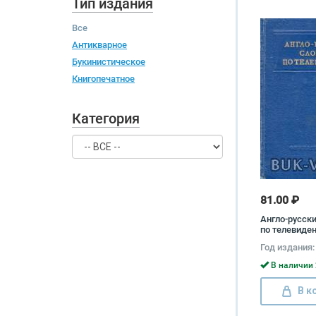
Тип издания
Все
Антикварное
Букинистическое
Книгопечатное
Категория
81.00 ₽
Англо-русск
по телевиде
Год издания:
В наличии 
В к