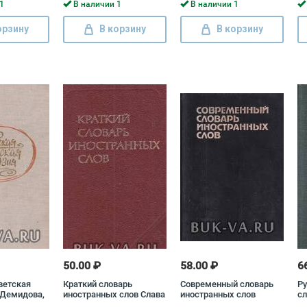
1
В наличии 1
В наличии 1
орзину
В корзину
В корзину
50.00 ₽
58.00 ₽
6
ветская
Краткий словарь
Современный словарь
Ру
 Демидова,
иностранных слов Слава
иностранных слов
сл
ова
Локшина
Di