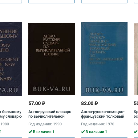
57.00 ₽
82.00 ₽
5
к большому
Англо-русский словарь
Англо-русско-немецко-
Кр
ому словарю
по вычислительной
французский толковый
эс
технике Виктор
словарь по
 1980
Год издания: 1990
Год издания: 1978
Го
Зейденберг, Алексей
вычислительной технике
Зимарев, Андрей
Александр Шишмарев,
1
В наличии 1
В наличии 1
Степанов
Анатолий Заморин