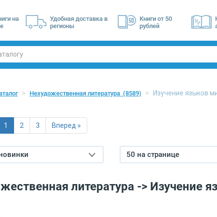
ниги на
Удобная доставка в
Книги от 50
е
регионы
рублей
Изучение языков 
аталог
Нехудожественная литература
(8589)
1
2
3
Вперед »
 новинки
50 на странице
жественная литература -> Изучение я