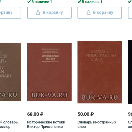
Валентина
1
В наличии 1
В наличии 1
ь Селенина,
жко,
орзину
В корзину
В корзину
ов, Нина
Роза
68.00 ₽
50.00 ₽
9
ий словарь
Исторические истоки
Словарь иностранных
Сл
юллер
Виктор Прищепенко
слов
сл