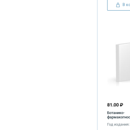
В к
81.00 ₽
Ботанико-
фармакогнос
словарь Геор
Год издания:
Гортинский, 