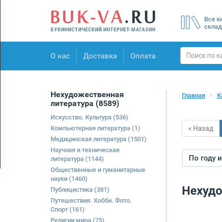
Menu
Все к
×
склад
О нас
О нас
Доставка
Оплата
Доставка
Оплата
Нехудожественная
Главная
К
литература
(8589)
Искусство. Культура
(536)
Компьютерная литература
(1)
« Назад
Медицинская литература
(1501)
Научная и техническая
По году 
литература
(1144)
Общественные и гуманитарные
науки
(1460)
Нехудо
Публицистика
(381)
Путешествия. Хобби. Фото.
Спорт
(161)
Религии мира
(75)