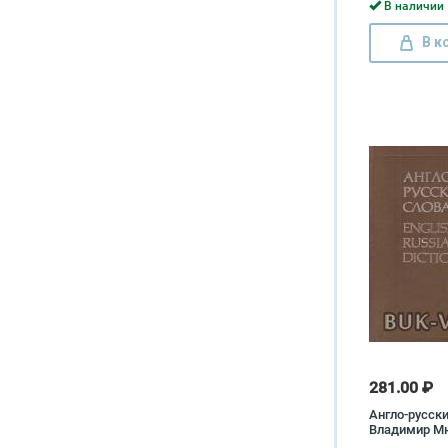
Забинкова, 
В наличии 
Регир, Любов
Нина Сырове
В к
Леонид Тесл
Харитонова, 
Шатохина
281.00 ₽
Англо-русск
Владимир М