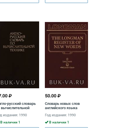
7.00 ₽
50.00 ₽
гло-русский словарь
Словарь новых слов
 вычислительной
английского языка
хнике Виктор
Джон Эйто
д издания: 1990
Год издания: 1990
йденберг, Алексей
марев, Андрей
В наличии 1
В наличии 1
епанов