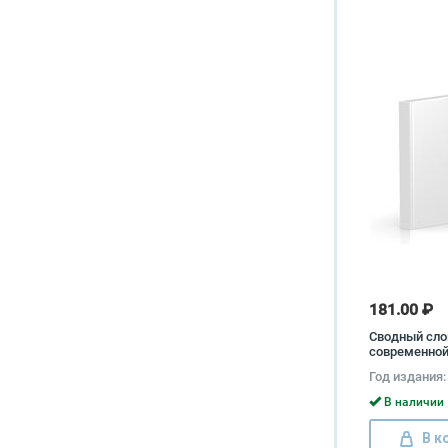
181.00 ₽
Сводный сло
современной
лексики (ком
Год издания:
книг)
В наличии 
В к