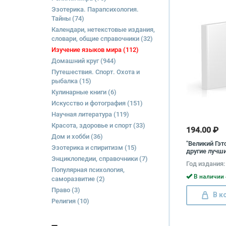
Эзотерика. Парапсихология.
Тайны
(74)
Календари, нетекстовые издания,
словари, общие справочники
(32)
Изучение языков мира
(112)
Домашний круг
(944)
Путешествия. Спорт. Охота и
рыбалка
(15)
Кулинарные книги
(6)
Искусство и фотография
(151)
Научная литература
(119)
Красота, здоровье и спорт
(33)
194.00 ₽
Дом и хобби
(36)
"Великий Гэт
Эзотерика и спиритизм
(15)
другие лучш
Энциклопедии, справочники
(7)
произведения
Год издания:
Фицджеральд
Популярная психология,
Great Gatsby 
В наличии 
саморазвитие
(2)
Prose Фрэнси
Фицджерал
Право
(3)
В к
Религия
(10)