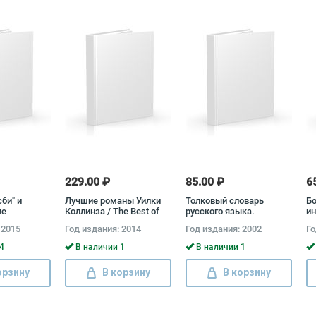
229.00 ₽
85.00 ₽
6
сби" и
Лучшие романы Уилки
Толковый словарь
Б
ие
Коллинза / The Best of
русского языка.
ин
 Ф. С.
Wilkie Collins Уильям
Современная версия
р
 2015
Год издания: 2014
Год издания: 2002
Го
а / The
Уилки Коллинз
& Other
4
В наличии 1
В наличии 1
с Скотт Кей
ьд
орзину
В корзину
В корзину