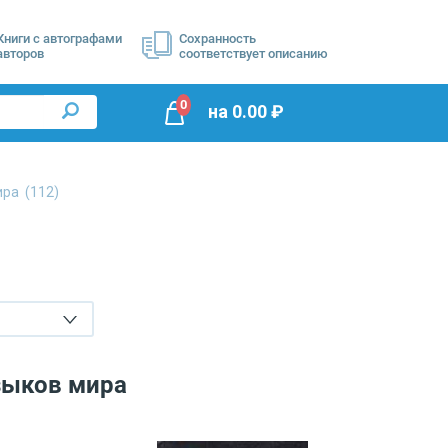
Книги с автографами
Сохранность
авторов
соответствует описанию
0
на
0.00
₽
мира
(112)
зыков мира