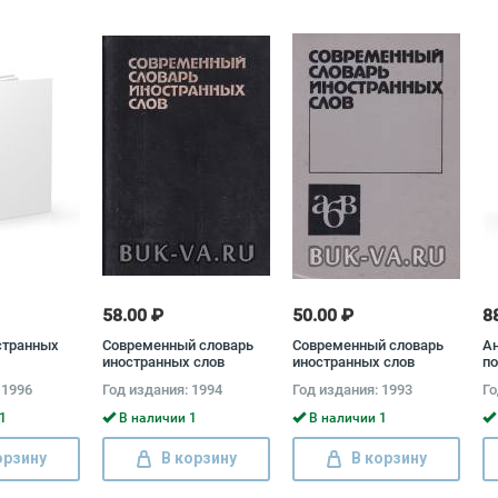
58.00 ₽
50.00 ₽
8
странных
Современный словарь
Современный словарь
Ан
иностранных слов
иностранных слов
по
ин
 1996
Год издания: 1994
Год издания: 1993
Го
1
В наличии 1
В наличии 1
орзину
В корзину
В корзину