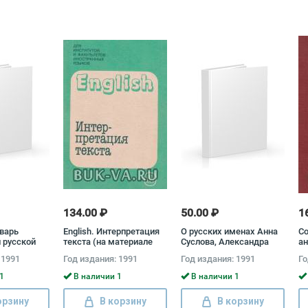
134.00 ₽
50.00 ₽
1
варь
English. Интерпретация
О русских именах Анна
С
 русской
текста (на материале
Суслова, Александра
ан
плект из 2
английских пословиц и
Суперанская
О
 1991
Год издания: 1991
Год издания: 1991
Го
поговорок). Учебное
пособие Нина
1
В наличии 1
В наличии 1
Афанасьева, Людмила
Мустаева, Галина
орзину
В корзину
В корзину
Стефанович, Яков