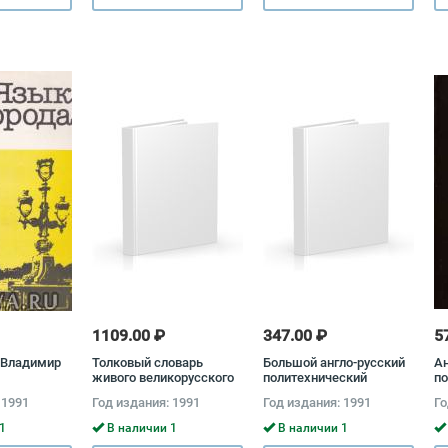
Биренбаум
1109.00 ₽
347.00 ₽
5
 Владимир
Толковый словарь
Большой англо-русский
Ан
живого великорусского
политехнический
по
языка. В 4 томах
словарь (комплект из 2
те
 1991
Год издания: 1991
Год издания: 1991
Го
(комплект) Владимир
книг) Дмитрий Столяров,
Зе
Даль
Ю. Кузьмин
Зи
1
В наличии 1
В наличии 1
Ст