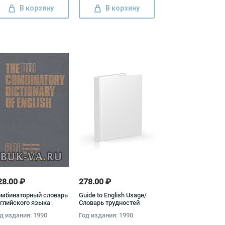
В корзину
В корзину
28.00 ₽
278.00 ₽
омбинаторный словарь
Guide to English Usage/
глийского языка
Словарь трудностей
ртон Бенсон, Эвелин
английского языка С.
д издания: 1990
Год издания: 1990
нсон, Р. Илсон
Гринбаум, Дж. Уиткат