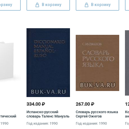
орзину
В корзину
В корзину
334.00 ₽
267.00 ₽
1
Испанско-русский
Словарь русского языка
К
тический
словарь Таленс Мануэль
Сергей Ожегов
ан
гий
Хисберт, Вадим Низский
Мо
 1990
Год издания: 1990
Год издания: 1990
Го
Нора
Бе