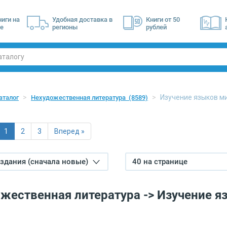
ниги на
Удобная доставка в
Книги от 50
е
регионы
рублей
Изучение языков 
аталог
Нехудожественная литература
(8589)
1
2
3
Вперед »
издания (сначала новые)
40 на странице
жественная литература -> Изучение я