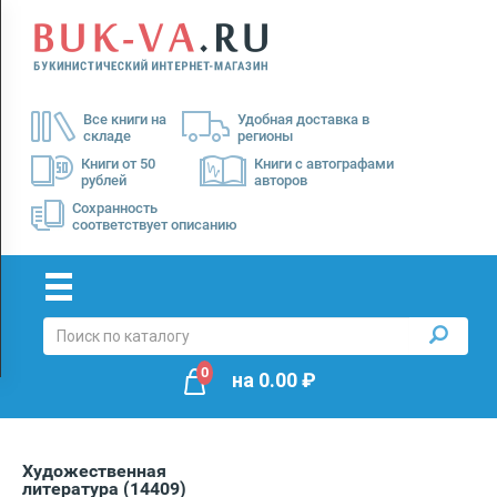
Menu
×
О
Все книги на
Удобная доставка в
нас
складе
регионы
Доставка
Книги от 50
Книги с автографами
рублей
авторов
Оплата
Сохранность
соответствует описанию
0
на
0.00
₽
Художественная
литература
(14409)