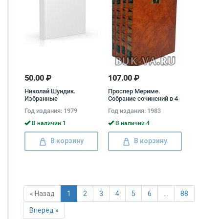
50.00 ₽
107.00 ₽
Николай Шундик.
Проспер Мериме.
Избранные
Собрание сочинений в 4
произведения в 2 томах
томах (комплект)
Год издания: 1979
Год издания: 1983
(комплект) Николай
Проспер Мериме
Шундик
В наличии 1
В наличии 4
В корзину
В корзину
« Назад
1
2
3
4
5
6
…
88
Вперед »