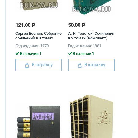
121.00 ₽
50.00 ₽
Сергей Есенин. Собрание
А. К. Толстой. Сочинения
сочинений в 3 томах
в 2 томах (комплект)
(комплект) Сергей
Алексей Толстой
Год издания: 1970
Год издания: 1981
Есенин, Юрий Прокушев,
Сергей Кошечкин,
В наличии 1
В наличии 1
Александра Есенина
В корзину
В корзину