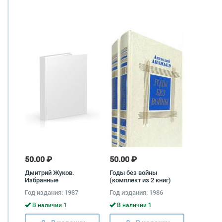
50.00 ₽
50.00 ₽
Дмитрий Жуков.
Годы без войны
Избранные
(комплект из 2 книг)
произведения в 2 томах
Анатолий Ананьев
Год издания: 1987
Год издания: 1986
(комплект) Дмитрий
Жуков
В наличии 1
В наличии 1