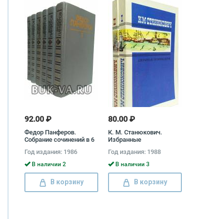
92.00 ₽
80.00 ₽
Федор Панферов.
К. М. Станюкович.
Собрание сочинений в 6
Избранные
томах (комплект) Федор
произведения. В 2 томах
Год издания: 1986
Год издания: 1988
Панферов
(комплект)
В наличии 2
В наличии 3
В корзину
В корзину