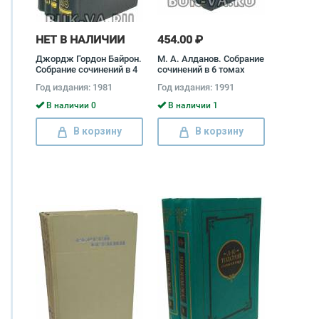
НЕТ В НАЛИЧИИ
454.00 ₽
Джордж Гордон Байрон.
М. А. Алданов. Собрание
Собрание сочинений в 4
сочинений в 6 томах
томах (комплект)
(комплект) Марк
Год издания: 1981
Год издания: 1991
Джордж Гордон Ноэл
Алданов
Байрон
В наличии 0
В наличии 1
В корзину
В корзину