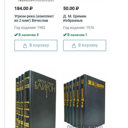
184.00 ₽
50.00 ₽
Угрюм-река (комплект
Д. М. Еремин.
из 2 книг) Вячеслав
Избранные
Шишков
произведения в 2 томах
Год издания: 1982
Год издания: 1976
(комплект) Дмитрий
Еремин
В наличии 4
В наличии 1
В корзину
В корзину