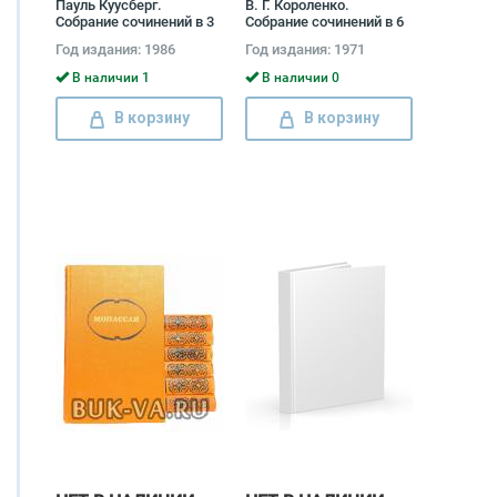
Пауль Куусберг.
В. Г. Короленко.
Собрание сочинений в 3
Собрание сочинений в 6
томах (комплект) Пауль
томах (комплект)
Год издания: 1986
Год издания: 1971
Куусберг
Владимир Короленко
В наличии 1
В наличии 0
В корзину
В корзину