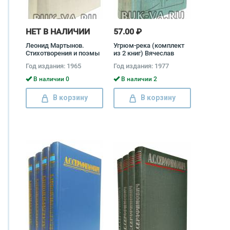
НЕТ В НАЛИЧИИ
57.00 ₽
Леонид Мартынов.
Угрюм-река (комплект
Стихотворения и поэмы
из 2 книг) Вячеслав
(комплект из 2 книг)
Шишков
Год издания: 1965
Год издания: 1977
Леонид Мартынов
В наличии 0
В наличии 2
В корзину
В корзину