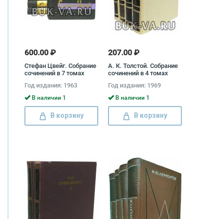
600.00 ₽
207.00 ₽
Стефан Цвейг. Собрание
А. К. Толстой. Собрание
сочинений в 7 томах
сочинений в 4 томах
(комплект) Стефан
(комплект) Алексей
Год издания: 1963
Год издания: 1969
Цвейг
Толстой
В наличии 1
В наличии 1
В корзину
В корзину