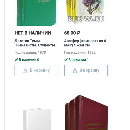
НЕТ В НАЛИЧИИ
68.00 ₽
Детство Темы.
Агасфер (комплект из 6
Гимназисты. Студенты.
книг) Эжен Сю
Инженеры (комплект из
Год издания: 1978
Год издания: 1992
2 книг) Николай Гарин-
Михайловский
В наличии 0
В наличии 1
В корзину
В корзину