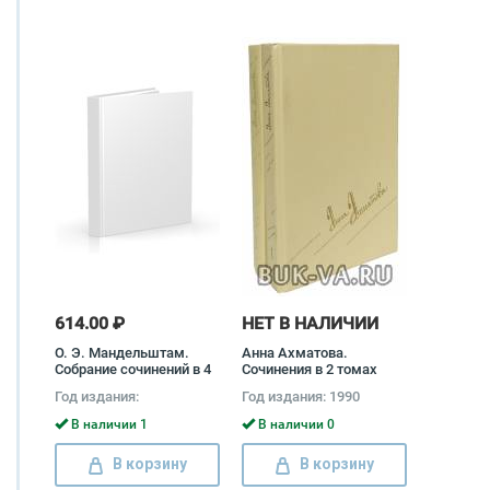
614.00 ₽
НЕТ В НАЛИЧИИ
О. Э. Мандельштам.
Анна Ахматова.
Собрание сочинений в 4
Сочинения в 2 томах
томах (комплект из 3
(комплект) Анна
Год издания:
Год издания: 1990
книг) Осип
Ахматова, Николай
Мандельштам
Скатов
В наличии 1
В наличии 0
В корзину
В корзину