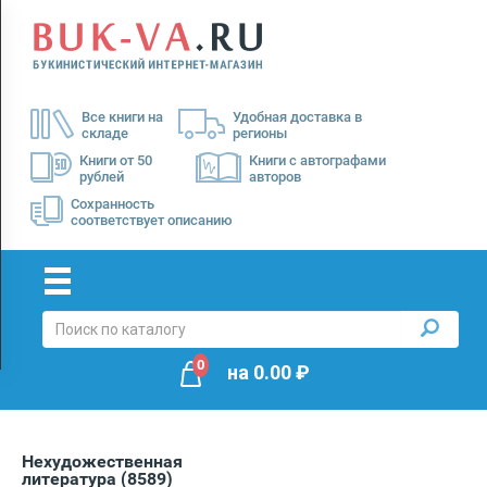
Menu
×
О
Все книги на
Удобная доставка в
нас
складе
регионы
Доставка
Книги от 50
Книги с автографами
рублей
авторов
Оплата
Сохранность
соответствует описанию
0
на
0.00
₽
Нехудожественная
литература
(8589)