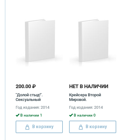
200.00 ₽
НЕТ В НАЛИЧИИ
"Долой стыд!".
Крейсера Второй
Сексуальный
Мировой.
Интернационал и Страна
Окончательная
Год издания: 2014
Год издания: 2014
Советов Ольга Грейгъ
энциклопедия Сергей
Патянин, Александр
В наличии 1
В наличии 0
Дашьян, Константин
Балакин, Михаил
В корзину
В корзину
Барабанов, Кирилл
Егоров