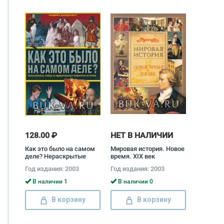
128.00 ₽
НЕТ В НАЛИЧИИ
Как это было на самом
Мировая история. Новое
деле? Нераскрытые
время. XIX век
тайны и удивительные
Год издания: 2003
Год издания: 2003
повороты истории
В наличии 1
В наличии 0
В корзину
В корзину