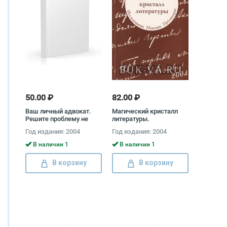
50.00 ₽
82.00 ₽
Ваш личный адвокат.
Магический кристалл
Решите проблему не
литературы.
доводя до суда
Исследования, находки,
Год издания: 2004
Год издания: 2004
Людмила Грудцына
публикации
В наличии 1
В наличии 1
В корзину
В корзину