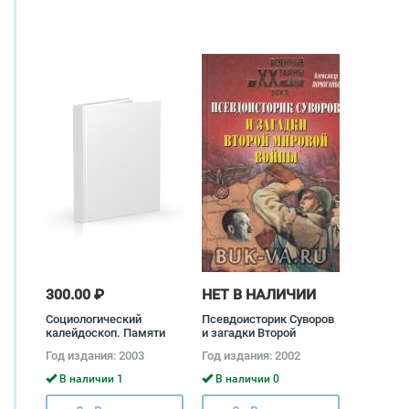
300.00 ₽
НЕТ В НАЛИЧИИ
Социологический
Псевдоисторик Суворов
калейдоскоп. Памяти
и загадки Второй
Леонида Абрамовича
мировой войны
Год издания: 2003
Год издания: 2002
Гордона
Александр Помогайбо
В наличии 1
В наличии 0