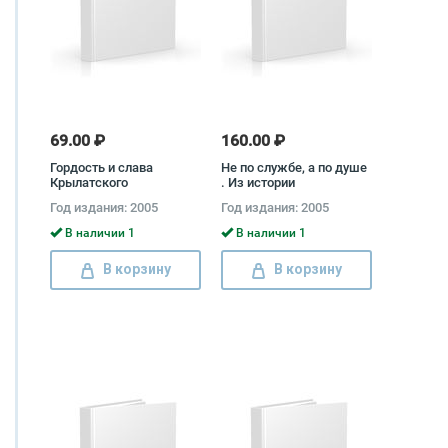
69.00 ₽
160.00 ₽
Гордость и слава
Не по службе, а по душе
Крылатского
. Из истории
общественных
Год издания: 2005
Год издания: 2005
инициатив В России XVIII
- XX вв
В наличии 1
В наличии 1
В корзину
В корзину