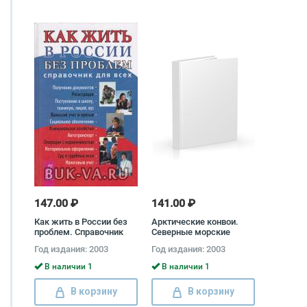
147.00 ₽
141.00 ₽
Как жить в России без
Арктические конвои.
проблем. Справочник
Северные морские
гражданина РФ
сражения во Второй
Год издания: 2003
Год издания: 2003
мировой войне Брайан Б.
Шофилд
В наличии 1
В наличии 1
В корзину
В корзину