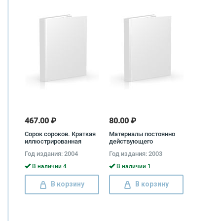
467.00 ₽
80.00 ₽
Сорок сороков. Краткая
Материалы постоянно
иллюстрированная
действующего
история всех
междисциплинарного
Год издания: 2004
Год издания: 2003
московских храмов. В 4
семинара Клуба ученых
томах. Том 3. Москва в
Глобальный мир: Выпуск
В наличии 4
В наличии 1
границах 1917 года Петр
7 (30): Глобализация,
Паламарчук
культура, цивилизация
В корзину
В корзину